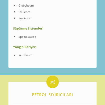
Globeboom
Oil Fence
Ro-Fence
Süpürme Sistemleri
Speed Sweep
Yangın Bariyeri
PyroBoom
PETROL SIYIRICILARI